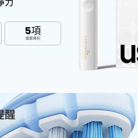
5項
緩震專利
提醒