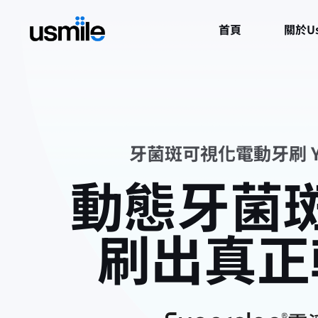
跳
首頁
關於us
至
主
要
內
容
牙菌斑可視化電動牙刷 Y1
動態牙菌
刷出真正