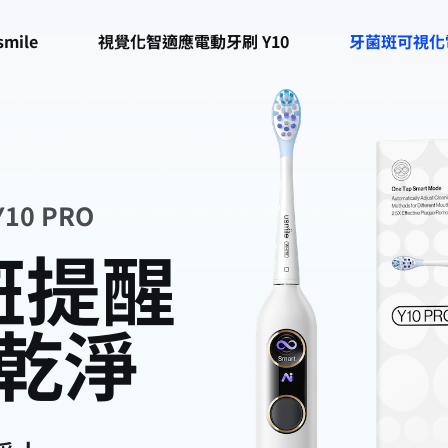
mile
視覺化智適應電動牙刷 Y10
牙菌斑可視化電動
0 PRO
斑提醒
乾淨