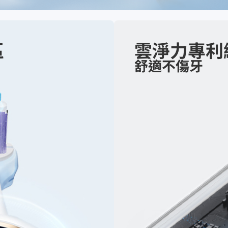
區
雲淨力專利
舒適不傷牙