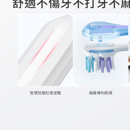
舒適不傷牙不打牙不
智慧控壓紅燈提醒
緩震專利刷頭